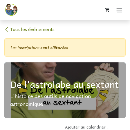
Se rendre au contenu
Tous les événements
Les inscriptions
sont clôturées
De l'astrolabe au sextant
L'histoire des outils de navigation
astronomique
Ajouter au calendrier :