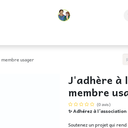
es
Aventure et pédagogie
Boutique
Les carnets du Biv
 - membre usager
J'adhère à l
membre us
(0 avis)
✨ Adhérez à l’association
Soutenez un projet qui rend 