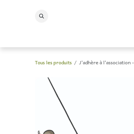
Se rendre au contenu
Le Bivouac des Scienc
Tous les produits
J'adhère à l'association