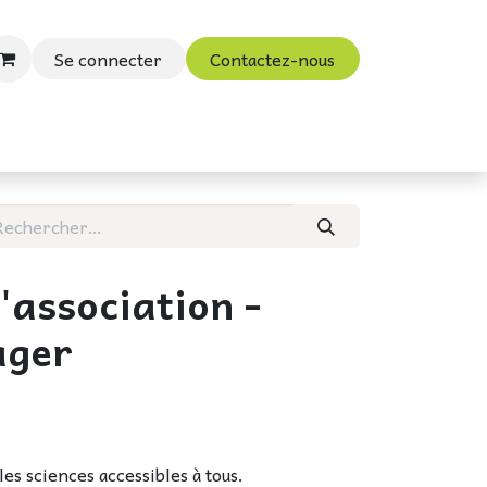
Se connecter
Contactez-nous
ouac
Vidéos et Blog
'association -
ager
les sciences accessibles à tous.