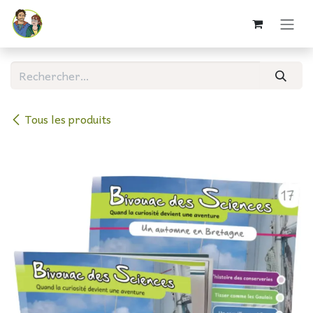
Se rendre au contenu
Tous les produits