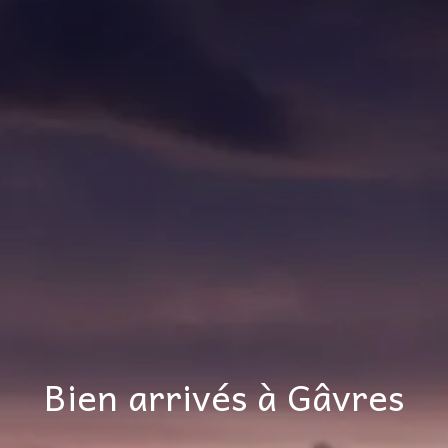
Bien arrivés à Gâvres