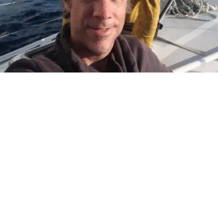
Et vous ?
Vous êtes prêts pour la rentrée ? Dites nous en
commentaire.
#
Bretagne
pour laisser un commentaire.
Se connecter