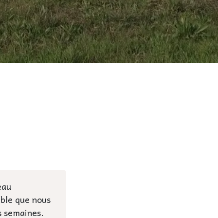
eau
able que nous
s semaines.