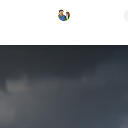
es
Aventure et pédagogie
Boutique
Les carnets du Biv