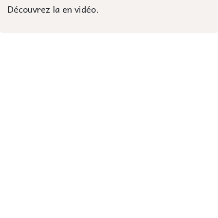
Découvrez la en vidéo.
Et vous ?
Connaissez-vous les animaux qui vivent sur les
berges ? Dites nous en commentaire.
#
Bretagne
pour laisser un commentaire.
Se connecter