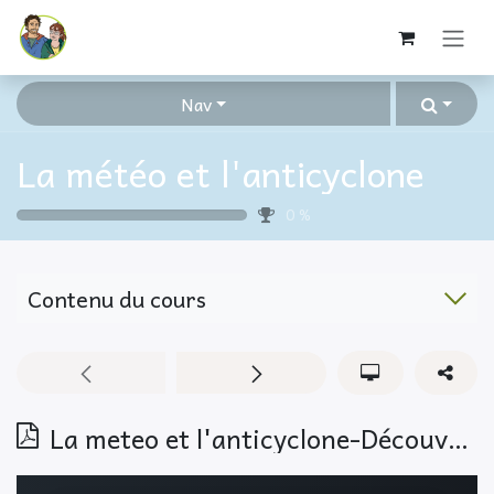
Se rendre au contenu
Nav
La météo et l'anticyclone
0
%
Contenu du cours
La meteo et l'anticyclone-Découverte FALC