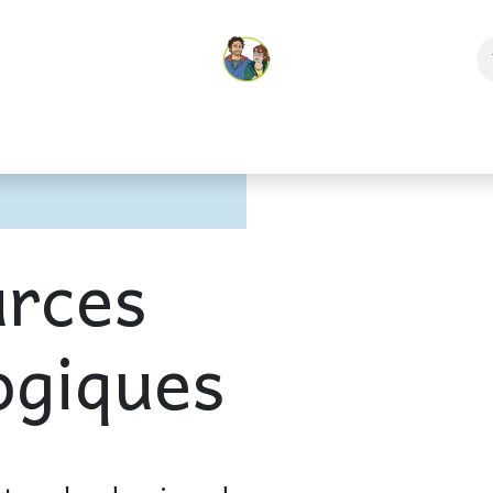
es
Aventure et pédagogie
Boutique
Les carnets du Biv
rces
ogiques