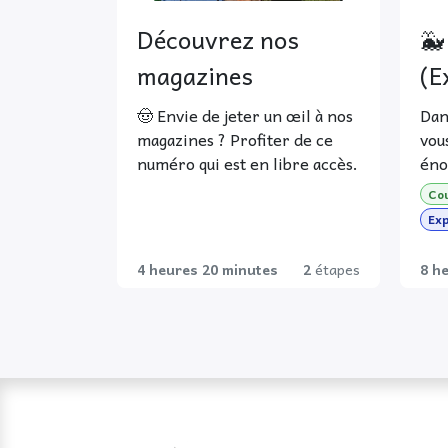
Découvrez nos
🐳
magazines
(E
🤠 Envie de jeter un œil à nos
Dan
magazines ? Profiter de ce
vou
numéro qui est en libre accès.
éno
vie
🤠 
Cou
com
et 
Exp
Com
rej
Par
5 s
4 heures 20 minutes
2
étapes
8 h
sur
le s
dan
:
plu
😉 
int