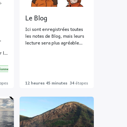
Le Blog
Ici sont enregistrées toutes
les notes de Blog, mais leurs
,
lecture sera plus agréable
dans leurs espace dédiés.
 la
Vous pouvez y accéder depuis
nous
le menu ou depuis votre
ux ?
ionnels
espace personnel.
um.
ussi
 sur
apes
12 heures 45 minutes
34
étapes
😃 Bon, on est sympa, cliquez
urez
sur ce bouton pour rejoindre
 des
le Blog du Bivouac des
s.
Sciences.
éo-
Accès au Blog