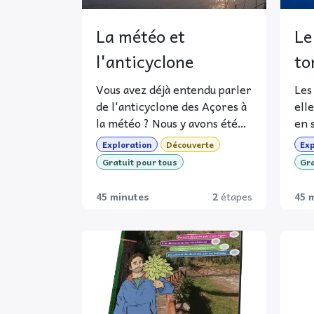
aides pour structurer le
cours
La météo et
Le
Un questionnaires pour
l'anticyclone
to
faire réagir les élèves et
😉 
les amener à échanger
int
Vous avez déjà entendu parler
Les
dev
de l'anticyclone des Açores à
elle
la météo ? Nous y avons été
en s
bloqué en voilier durant 10
cou
Exploration
Découverte
Exp
jours sans un souffle de vent.
quoi
Gratuit pour tous
Gra
Vous êtes à deux doigts de
suiv
savoir exactement de quoi il
45 minutes
2
étapes
45 
s'agit et comment il se met en
place.