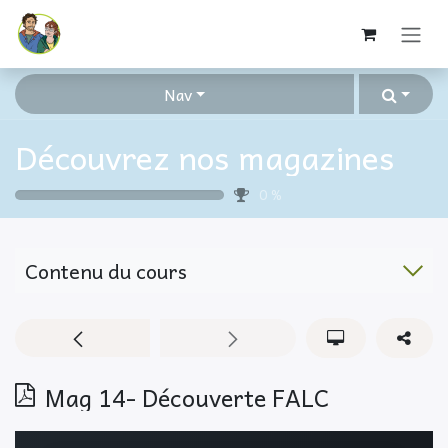
Se rendre au contenu
Nav
Découvrez nos magazines
0
%
Contenu du cours
Mag 14- Découverte FALC