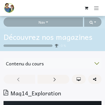
Se rendre au contenu
Nav
Découvrez nos magazines
0
%
Contenu du cours
Mag14_Exploration